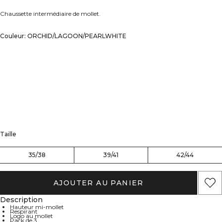
Chaussette intermédiaire de mollet.
Couleur: ORCHID/LAGOON/PEARLWHITE
Taille
35/38
39/41
42/44
AJOUTER AU PANIER
Description
Hauteur mi-mollet
Respirant
Logo au mollet
Pack de 3