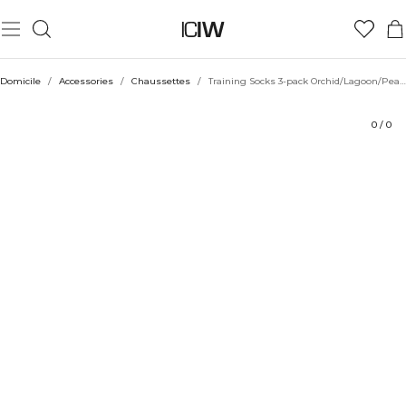
Produit
Évaluations
Coiffe avec
Domicile
/
Accessories
/
Chaussettes
/
Training Socks 3-pack Orchid/Lagoon/Pearl White
0
/
0