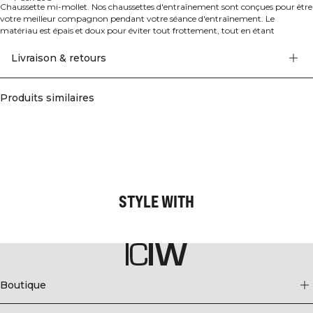
Chaussette mi-mollet. Nos chaussettes d'entraînement sont conçues pour être
votre meilleur compagnon pendant votre séance d'entraînement. Le
matériau est épais et doux pour éviter tout frottement, tout en étant
respirant. Hauteur mi-mollet. Logo sur le mollet. Pack de 1 ou de 3. 65% Coton
20% Polypropen 12% Polyamide 3% Elastan
Livraison & retours
Produits similaires
STYLE WITH
Boutique