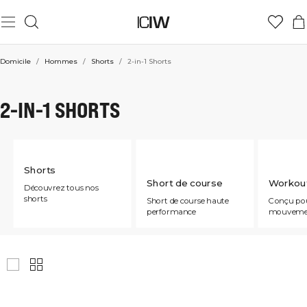
Domicile
/
Hommes
/
Shorts
/
2-in-1 Shorts
2-IN-1 SHORTS
Shorts
Short de course
Workout
Découvrez tous nos
shorts
Short de course haute
Conçu pou
performance
mouveme