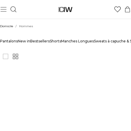
Domicile
/
Hommes
HOMMES
Pantalons
New in
Bestsellers
Shorts
Manches Longues
Sweats à capuche & 