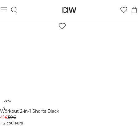
-30%
Recycled
Workout 2-in-1 Shorts Black
41€
59€
+ 2 couleurs