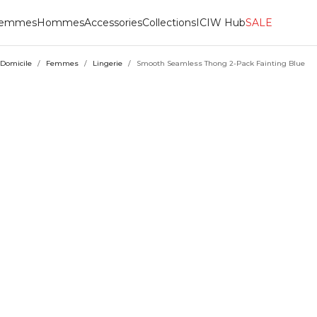
emmes
Hommes
Accessories
Collections
ICIW Hub
SALE
Domicile
/
Femmes
/
Lingerie
/
Smooth Seamless Thong 2-Pack Fainting Blue