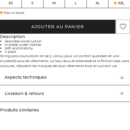
XS
S
M
L
XL
XXL
Few in stock
AJOUTER AU PANIER
Description
Seamless construction
Invisible under clothes
Soft and stretchy
2-pack
String sans coutures en lot de 2, conçu pour un confort quotidien et une
invisibilité sous les vêtements. Le tissu doux et extensible et la finition lisse, sans
coutures, réduisent les marques de sous-vêtements tout en suivant vos
mouvements tout au long de la journée. Une ceinture flexible se pose
confortablement sans marquer, et la couvrance minimale en fait un choix
Aspects techniques
facile sous les leggings, les robes et les coupes ajustées. Parfait pour un usage
quotidien ou la salle de sport, avec une sensation légère qui vous garde à l’aise.
Disponible dans une gamme de couleurs pour s’accorder à votre garde-robe.
Livraison & retours
Produits similaires