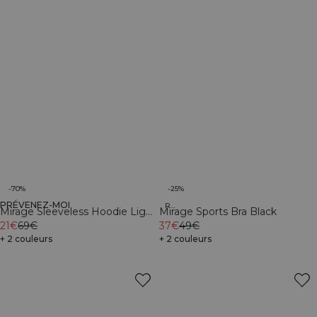
-70%
-25%
PRÉVENEZ-MOI
Organic
Recycled
Mirage Sleeveless Hoodie Light
Mirage Sports Bra Black
Beige
21€
69€
37€
49€
+ 2 couleurs
+ 2 couleurs