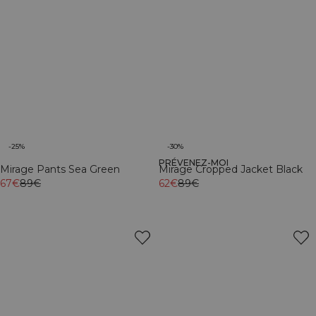
-25%
-30%
PRÉVENEZ-MOI
Mirage Pants Sea Green
Mirage Cropped Jacket Black
67€
89€
62€
89€