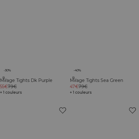
-30%
-40%
Recycled
Recycled
Mirage Tights Dk Purple
Mirage Tights Sea Green
55€
79€
47€
79€
+ 1 couleurs
+ 1 couleurs