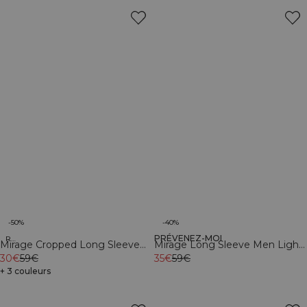
-50%
-40%
PRÉVENEZ-MOI
Recycled
Recycled
Mirage Cropped Long Sleeve
Mirage Long Sleeve Men Light
Light Dusty Brown
30€
59€
Dusty Brown
35€
59€
+ 3 couleurs