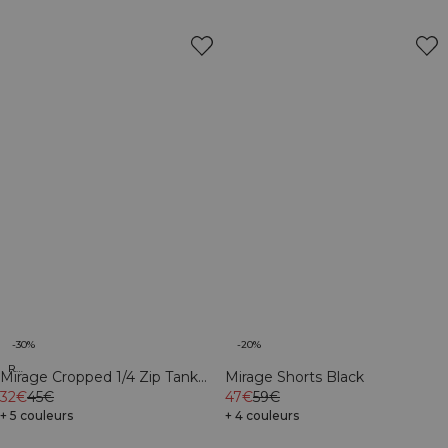
-30%
-20%
Recycled
Mirage Cropped 1/4 Zip Tank
Mirage Shorts Black
Top Light Cool Brown
32€
45€
47€
59€
+ 5 couleurs
+ 4 couleurs