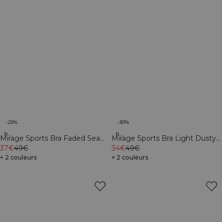
-25%
-30%
Recycled
Recycled
Mirage Sports Bra Faded Sea
Mirage Sports Bra Light Dusty
Green
37€
49€
Purple
34€
49€
+ 2 couleurs
+ 2 couleurs