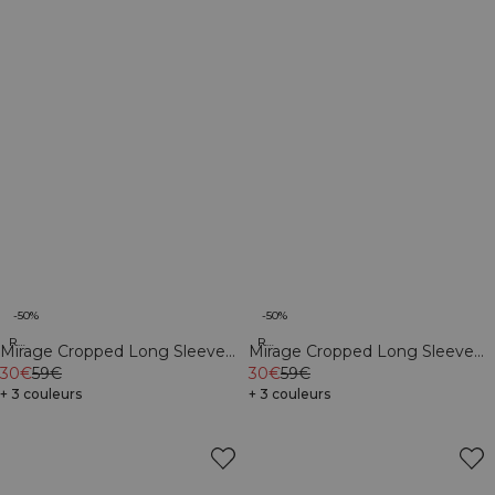
-50%
-50%
Recycled
Recycled
Mirage Cropped Long Sleeve
Mirage Cropped Long Sleeve
Black
30€
59€
Faded violet
30€
59€
+ 3 couleurs
+ 3 couleurs